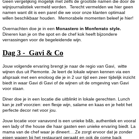
Geen vergelijking mogelijk met zélfs de grootste namen die door de
wijnjournalistiek vermeld worden. Terecht vermelden we hier geen
namen want dit is een parel die we voor onze klanten optimaal
willen beschikbaar houden. Memorabele momenten beleef je hier!
Overnachten doe je in een
Monastero in Monferrato style.
Dineren kan je on the spot en de chef kok heeft bijzondere
verrassingen voor de begeleidende wijn.
Dag 3 - Gavi & Co
Jouw volgende ervaring brengt je naar de regio van Gavi, witte
wijnen dus uit Piemonte. Je leert de lokale wijnen kennen via een
afspraak met een enoloog die je in 2 uur tijd een zeer tijdelijk inzicht
biedt in waar Gavi di Gavi of de wijnen uit de omgeving van Gavi
voor staan.
Diner doe je in een locatie die uitblinkt in lokale gerechten. Lunch
kan je zelf voorzien: een flesje wijn, salame en kaas en je hebt het
perfecte decor net voor jou.
Jouw locatie voor vanavond is een unieke b&b, authentiek en vooral
een lady of the house die haar gasten een unieke ervaring biedt. La
mama van de chef waar je dineert….Ze zorgt ervoor dat je zonder
eigen wagen bij het restaurant geraakt en ook de come back