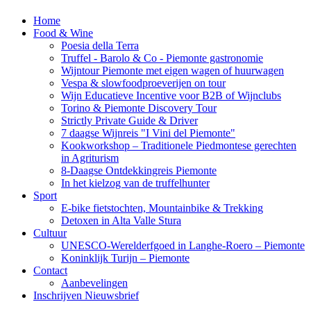
Home
Food & Wine
Poesia della Terra
Truffel - Barolo & Co - Piemonte gastronomie
Wijntour Piemonte met eigen wagen of huurwagen
Vespa & slowfoodproeverijen on tour
Wijn Educatieve Incentive voor B2B of Wijnclubs
Torino & Piemonte Discovery Tour
Strictly Private Guide & Driver
7 daagse Wijnreis "I Vini del Piemonte"
Kookworkshop – Traditionele Piedmontese gerechten
in Agriturism
8-Daagse Ontdekkingreis Piemonte
In het kielzog van de truffelhunter
Sport
E-bike fietstochten, Mountainbike & Trekking
Detoxen in Alta Valle Stura
Cultuur
UNESCO-Werelderfgoed in Langhe-Roero – Piemonte
Koninklijk Turijn – Piemonte
Contact
Aanbevelingen
Inschrijven Nieuwsbrief