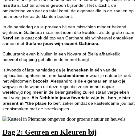
risotto’s
. Echter alles is gewoon bijzonder. Het uitzicht, de
omkadering van wat op tafel komt, de eigenaar die in de zaal en op
het mooie terras de klanten bedient.
In de namiddag ga je proeven bij een misschien minder bekend
wijnhuis in Gattinara maar met idem dito kwaliteit als de grote naam
Nervi
en je gaat ook dé top van Gattinara als wijnheuvel ontdekken,
samen met
Stefano jouw wijn expert
Gattinara.
Cultuurtank even bijvullen in een Novara of Biella afhankelijk
hoeveel shopping gehalte in de hemel hangt.
’s Avonds of late namiddag ga je
inchecken
in één van de
toplocaties agriturismo, een
kasteeldomein
waar je natuurlijk ook
het wijndomein bezoekt. Alessandro is de eigenaar en maakt je
wegwijs in de wijnen uit deze regio die zeker in het najaar
wereldwijd nog meer in de belangstelling zullen staan vergeleken
met vorig jaar
. Als Nebbiolo jouw favoriete wijn is, ben je hier
present in “the place to be
”, zeker omdat de kasteeldame jou laat
kennismaken met de streekkapjes.
Dag 2: Geuren en Kleuren bij