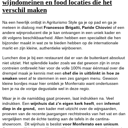
wijndomeinen en food locaties die het
verschil maken
Na een heerlijk ontbijt in Agriturismo Style ga je op pad en ga je
meteen in dialoog met
Francesco Brigatti, Paride Chiovini
of een
andere wijnproducent die je kan ontvangen in een uniek kader en
dit volgens beschikbaarheid. Allen hebben een specialiteit die hen
bijzonder maakt in wat ze te bieden hebben op de internationale
markt en zijn kleine, authentieke wijnboeren.
Lunchen doe je bij een restaurant dat er van de buitenkant absoluut
niet uitziet. Het splendide kader zoals we dat gewoon zijn in onze
contreien ontbreekt hier voor de volle 100% maar éénmaal over die
drempel maak je kennis met een
chef die in uitblinkt in hoe ze
smaken
weet af te stemmen in een zes gangen menu. Gewoon
kleine bordjes maar hier ontdek je Monferrato want ondertussen
ben je na de vorige degustatie wel in deze regio.
Waar je in de namiddag gaat proeven, laat indrukken na. Veel
indrukken. Een
wijnhuis dat z’n eigen kerk heeft
, een
infernot
diep in de grond,
een kader met uitzicht over de wijngaarden,
proeven van de recente jaargangen rechtstreeks van het vat en dan
vergelijken met de échte tasting aan de tafels in de cantina-
showroom. Dit wijnhuis is beslist
voor
Monferrato een unicum
.