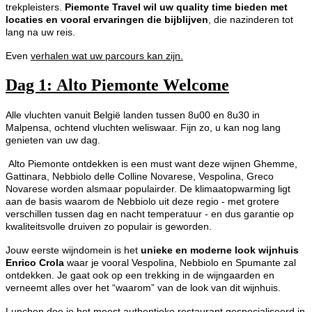
trekpleisters.
Piemonte Travel wil uw quality time bieden met
locaties en vooral ervaringen die bijblijven
, die nazinderen tot
lang na uw reis.
Even
verhalen wat uw parcours kan zijn.
Dag 1:
Alto Piemonte Welcome
Alle vluchten vanuit België landen tussen 8u00 en 8u30 in
Malpensa, ochtend vluchten weliswaar. Fijn zo, u kan nog lang
genieten van uw dag.
Alto Piemonte ontdekken is een must want deze wijnen Ghemme,
Gattinara, Nebbiolo delle Colline Novarese, Vespolina, Greco
Novarese worden alsmaar populairder. De klimaatopwarming ligt
aan de basis waarom de Nebbiolo uit deze regio - met grotere
verschillen tussen dag en nacht temperatuur - en dus garantie op
kwaliteitsvolle druiven zo populair is geworden.
Jouw eerste wijndomein is het
unieke en moderne look wijnhuis
Enrico Crola
waar je vooral Vespolina, Nebbiolo en Spumante zal
ontdekken. Je gaat ook op een trekking in de wijngaarden en
verneemt alles over het “waarom” van de look van dit wijnhuis.
Lunchen doe je het meest authentieke restaurant gespecialiseerd in