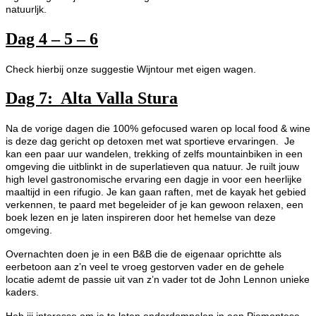
natuurljk.
Dag 4 – 5 – 6
Check hierbij onze suggestie Wijntour met eigen wagen.
Dag 7: Alta Valla Stura
Na de vorige dagen die 100% gefocused waren op local food & wine
is deze dag gericht op detoxen met wat sportieve ervaringen. Je
kan een paar uur wandelen, trekking of zelfs mountainbiken in een
omgeving die uitblinkt in de superlatieven qua natuur. Je ruilt jouw
high level gastronomische ervaring een dagje in voor een heerlijke
maaltijd in een rifugio. Je kan gaan raften, met de kayak het gebied
verkennen, te paard met begeleider of je kan gewoon relaxen, een
boek lezen en je laten inspireren door het hemelse van deze
omgeving.
Overnachten doen je in een B&B die de eigenaar oprichtte als
eerbetoon aan z’n veel te vroeg gestorven vader en de gehele
locatie ademt de passie uit van z’n vader tot de John Lennon unieke
kaders.